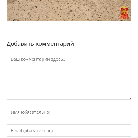
Добавить комментарий
Комментарий
Введите
свое
имя
Введите
или
свой